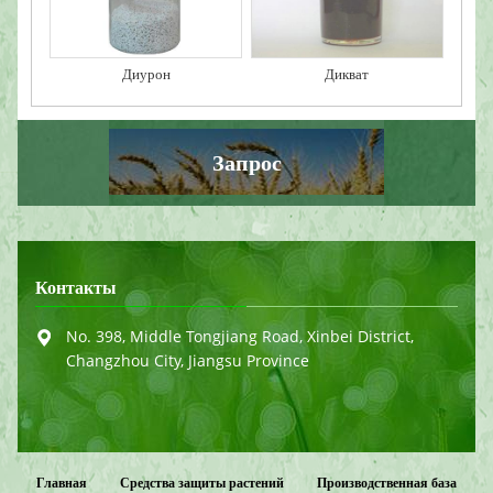
Диурон
Дикват
Запрос
Контакты
No. 398, Middle Tongjiang Road, Xinbei District,
Changzhou City, Jiangsu Province
Главная
Средства защиты растений
Производственная база