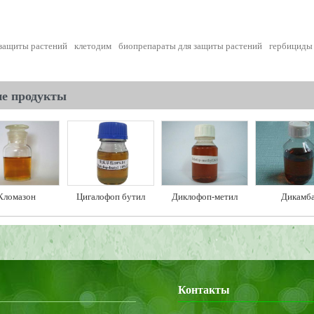
 защиты растений
клетодим
биопрепараты для защиты растений
гербициды
ие продукты
Кломазон
Цигалофоп бутил
Диклофоп-метил
Дикамб
Контакты