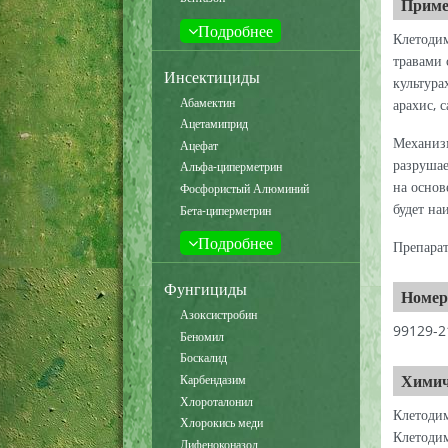
Приме
Подробнее
Клетодим
травами 
Инсектициды
культура
Абамектин
арахис, 
Ацетамиприд
Механизм
Ацефат
разрушае
Альфа-циперметрин
на основ
Фосфористый Алюминий
будет на
Бета-циперметрин
Подробнее
Препарат
Фунгициды
Номер
Азоксистробин
99129-2
Беномил
Боскалид
Химич
Карбендазим
Хлороталонил
Клетоди
Хлорокись меди
Клетоди
Дифеноконазол