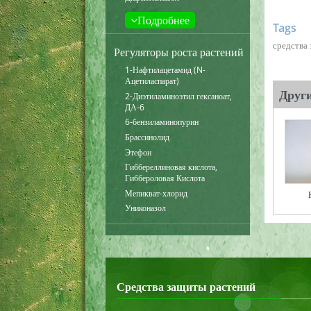
Подробнее
Tags
средства
Регуляторы роста растений
1-Нафтилацетамид (N-
Ацетиласпарат)
Друг
2-Диэтиламиноэтил гексаноат,
ДА-6
6-бензиламинопурин
Брассинолид
Этефон
Гиббереллиновая кислота,
Гиббероловая Кислота
Мепикват-хлорид
Униконазол
Средства защиты растений