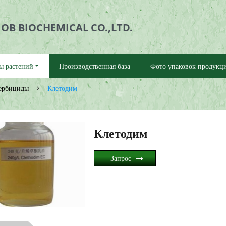
B BIOCHEMICAL CO.,LTD.
ы растений
Производственная база
Фото упаковок продукц
ербициды
Клетодим
Клетодим
Запрос