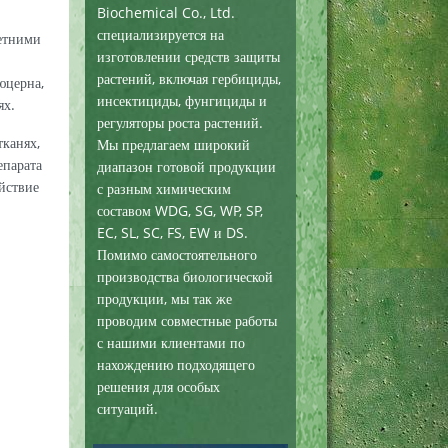
Biochemical Co., Ltd.
специализируется на
етними
изготовлении средств защиты
растений, включая гербициды,
юцерна,
инсектициды, фунгициды и
ях.
регуляторы роста растений.
тканях,
Мы предлагаем широкий
епарата
диапазон готовой продукции
ействие
с разным химическим
составом WDG, SG, WP, SP,
EC, SL, SC, FS, EW и DS.
Помимо самостоятельного
производства биологической
продукции, мы так же
проводим совместные работы
с нашими клиентами по
нахождению подходящего
решения для особых
ситуаций.