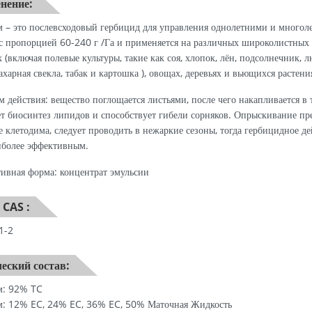
нение:
 – это послевсходовый гербицид для управления однолетними и многол
с пропорцией 60-240 г /Га и применяется на различных широколистных
х (включая полевые культуры, такие как соя, хлопок, лён, подсолнечник, л
сахарная свекла, табак и картошка ), овощах, деревьях и вьющихся растени
 действия: вещество поглощается листьями, после чего накапливается в 
т биосинтез липидов и способствует гибели сорняков. Опрыскивание пр
е клетодима, следует проводить в нежаркие сезоны, тогда гербицидное д
иболее эффективным.
ивная форма: концентрат эмульсии
 CAS :
1-2
еский состав:
м: 92% TC
м: 12% EC, 24% EC, 36% EC, 50% Маточная Жидкость