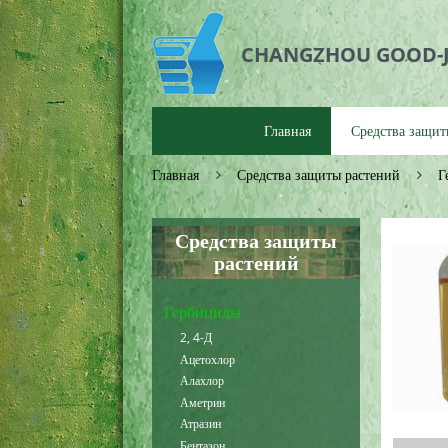
CHANGZHOU GOOD-JO
Главная
Средства защит
Главная
Средства защиты растений
Г
Средства защиты
растений
Гербициды
2, 4-Д
Ацетохлор
Алахлор
Аметрин
Атразин
Бентазон